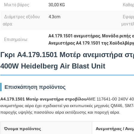
Μικτό βάρος:
30,00 KG
Καθαρ
Διάμετρος εξόδου
4.3cm
Εφαρ
αέρα:
μοντέ
A4.179.1501 ανεμιστήρας
,
Μονάδα ριπής 
Επισημαίνω:
Ανεμιστήρας A4.179.1501 της Χαϋδελβέρ
Γκρι A4.179.1501 Μοτέρ ανεμιστήρα σ
400W Heidelberg Air Blast Unit
Επισκόπηση προϊόντος
A4.179.1501 Μοτέρ ανεμιστήρα στροβίλου
AME 117641-00 240V 40
ανεμιστήρας αέρα έχει σχεδιαστεί για εκτυπωτικές μηχανές QM46, SM
παροχής υψηλής πασσάλου αέρα εκτόξευσης και παροχή αέρα.
Όνομα προϊόντος
Ανεμιστήρας / Ανε