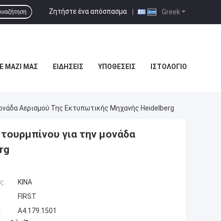
Ζητήστε ένα απόσπασμα
|
Greek
Αναζήτηση
Ε ΜΑΖΊ ΜΑΣ
ΕΙΔΉΣΕΙΣ
ΥΠΟΘΈΣΕΙΣ
ΙΣΤΟΛΌΓΙΟ
ονάδα Αερισμού Της Εκτυπωτικής Μηχανής Heidelberg
τουρμπίνου για την μονάδα
rg
ς:
ΚΙΝΑ
FIRST
:
A4.179.1501