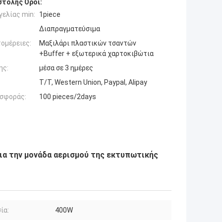
τολής Όροι:
ελίας min:
1piece
Διαπραγματεύσιμα
ομέρειες:
Μαξιλάρι πλαστικών τσαντών
+Buffer + εξωτερικά χαρτοκιβώτια
ης:
μέσα σε 3 ημέρες
T/T, Western Union, Paypal, Alipay
σφοράς:
100 pieces/2days
ια την μονάδα αερισμού της εκτυπωτικής
ία:
400W