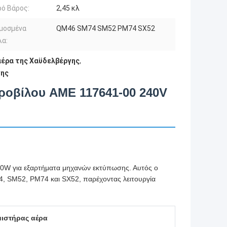
ό Βάρος:
2,45 κλ
μοσμένα
QM46 SM74 SM52 PM74 SX52
λα:
αέρα της Χαϋδελβέργης
,
γης
τροβίλου AME 117641-00 240V
0W για εξαρτήματα μηχανών εκτύπωσης. Αυτός ο
74, SM52, PM74 και SX52, παρέχοντας λειτουργία
μιστήρας αέρα