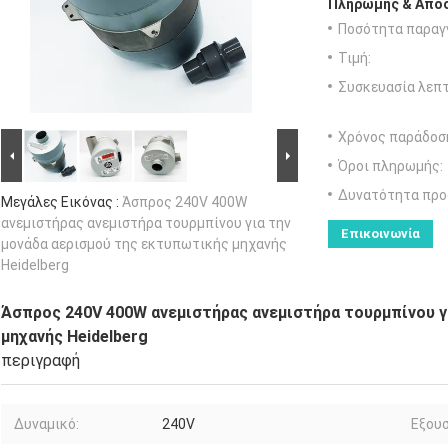
Πληρωμής & Αποσ
Ποσότητα παραγγ
Τιμή:
Συσκευασία λεπτ
Χρόνος παράδοσ
Όροι πληρωμής:
Δυνατότητα προ
Μεγάλες Εικόνας :
Άσπρος 240V 400W
ανεμιστήρας ανεμιστήρα τουρμπίνου για την
Επικοινωνία
μονάδα αερισμού της εκτυπωτικής μηχανής
Heidelberg
Άσπρος 240V 400W ανεμιστήρας ανεμιστήρα τουρμπίνου γ
μηχανής Heidelberg
περιγραφή
Δυναμικό:
240V
Εξουσ