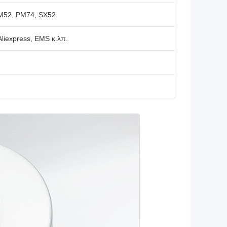
M52, PM74, SX52
 Aliexpress, EMS κ.λπ.