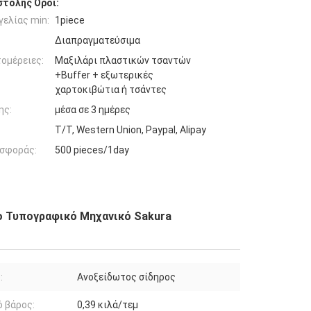
τολής Όροι:
ελίας min:
1piece
Διαπραγματεύσιμα
ομέρειες:
Μαξιλάρι πλαστικών τσαντών
+Buffer + εξωτερικές
χαρτοκιβώτια ή τσάντες
ης:
μέσα σε 3 ημέρες
T/T, Western Union, Paypal, Alipay
σφοράς:
500 pieces/1day
το Τυπογραφικό Μηχανικό Sakura
:
Ανοξείδωτος σίδηρος
 βάρος:
0,39 κιλά/τεμ