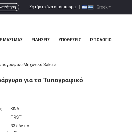
Ζητήστε ένα απόσπασμα
|
Greek
Αναζήτηση
Ε ΜΑΖΊ ΜΑΣ
ΕΙΔΉΣΕΙΣ
ΥΠΟΘΈΣΕΙΣ
ΙΣΤΟΛΌΓΙΟ
 Τυπογραφικό Μηχανικό Sakura
ράργυρο για το Τυπογραφικό
ς:
ΚΙΝΑ
FIRST
:
33 δόντια