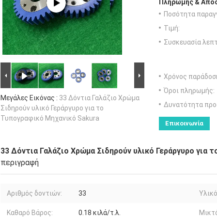
Πληρωμής & Αποσ
Ποσότητα παραγγ
Τιμή:
Συσκευασία λεπτ
Χρόνος παράδοσ
Όροι πληρωμής:
Μεγάλες Εικόνας :
33 Δόντια Γαλάζιο Χρώμα
Δυνατότητα προ
Σιδηρούν υλικό Γεράργυρο για το
Τυπογραφικό Μηχανικό Sakura
Επικοινωνία
33 Δόντια Γαλάζιο Χρώμα Σιδηρούν υλικό Γεράργυρο για 
περιγραφή
Αριθμός δοντιών:
33
Υλικό
Καθαρό Βάρος:
0.18 κιλά/τ.λ.
Μικτό