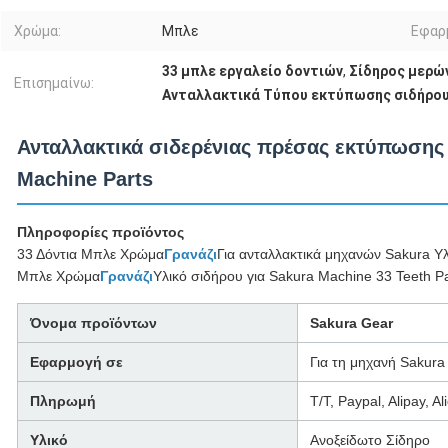
Χρώμα:
Μπλε
Εφαρ
33 μπλε εργαλείο δοντιών
,
Σίδηρος μερώ
Επισημαίνω:
Ανταλλακτικά Τύπου εκτύπωσης σιδήρο
Ανταλλακτικά σιδερένιας πρέσας εκτύπωσης 
Machine Parts
Πληροφορίες προϊόντος
33 Δόντια Μπλε Χρώμα
Γρανάζι
Για ανταλλακτικά μηχανών Sakura Υ
Μπλε Χρώμα
Γρανάζι
Υλικό σιδήρου για Sakura Machine 33 Teeth Pa
Όνομα προϊόντων
Sakura Gear
Εφαρμογή σε
Για τη μηχανή Sakura
Πληρωμή
T/T, Paypal, Alipay, A
Υλικό
Ανοξείδωτο Σίδηρο