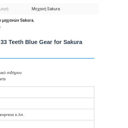
μογή:
Μηχανή Sakura
ν μηχανών Sakura
,
υ
33 Teeth Blue Gear for Sakura
λικό σιδήρου
rts
liexpress κ.λπ.