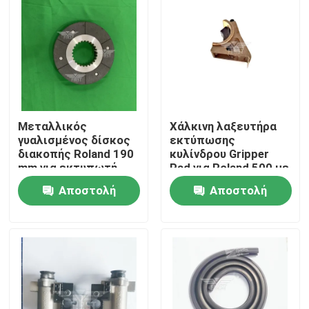
Μεταλλικός
Χάλκινη λαξευτήρα
γυαλισμένος δίσκος
εκτύπωσης
διακοπής Roland 190
κυλίνδρου Gripper
mm για εκτυπωτή
Pad για Roland 500 με
Roland 700
ανταγωνιστική τιμή
Αποστολή
Αποστολή
Σπίτι
ερώτησης
ερώτησης
Προϊόντα
Σχετικά με εμάς