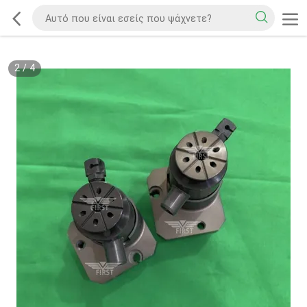
2
/
4