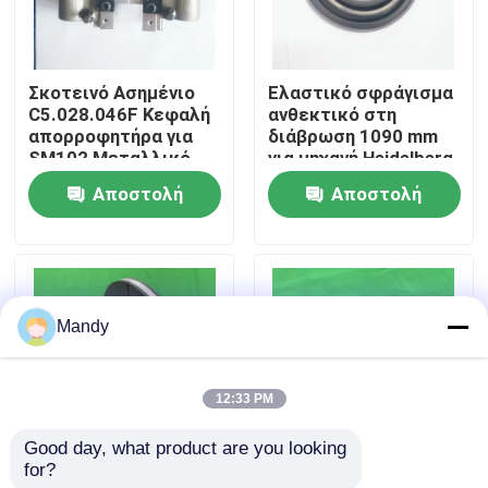
Επισκεψή εργοστασίου
Σκοτεινό Ασημένιο
Ελαστικό σφράγισμα
C5.028.046F Κεφαλή
ανθεκτικό στη
Έλεγχος Ποιότητας
απορροφητήρα για
διάβρωση 1090 mm
SM102 Μεταλλικό
για μηχανή Heidelberg
απορροφητήρα
XL105 CPL με
Αποστολή
Αποστολή
Επικοινωνήστε μαζί μας
κατασκευασμένο από
γρήγορη αποστολή
ειδικό χάλυβα
ερώτησης
ερώτησης
Ειδήσεις
Mandy
Υποθέσεις
12:33 PM
Ιστολόγιο
Good day, what product are you looking 
for?
Μεταλλικός δίσκος
Μεταλλικό ρουφήκι
Μέρη εκτύπωσης όφσετ