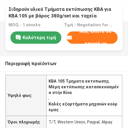
Σιδηρούν υλικό Τμήματα εκτύπωσης KBA για
KBA 105 με βάρος 380g/set και ταχεία
αποστολή
MOQ：1 σύνολο
Τιμή：Negotiation for good quantity
Μας ελάτε σε
Καλύτερη τιμή
επαφή με
Περιγραφή προϊόντων
KBA 105 Τμηματα εκτυπωσης
,
Μέρη εκτύπωσης κατασκευασμέν
α στην Κίνα
Υψηλό φως:
,
Καλές εξαρτήματα μηχανών κούρ
εμας
Όροι πληρωμής
T/T, Western Union, Paypal, Alipay