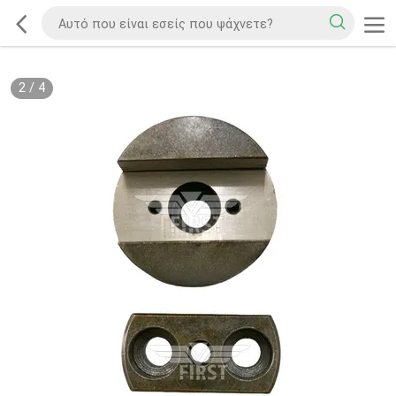
2
/
4