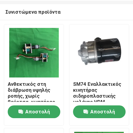
Συνιστώμενα προϊόντα
Ανθεκτικός στη
SM74 Εναλλακτικός
διάβρωση υψηλής
κινητήρας
Σπίτι
ροπής, χωρίς
σιδηροπλαστικής
βούρτσα, κινητήρας
μελάνης HDM
κυψελού Ryobi Key
M2.105.3052 με
Αποστολή
Αποστολή
Προϊόντα
Servo για
εγγύηση ενός έτους
εκτυπωτικές
ερώτησης
ερώτησης
μηχανές
Σχετικά με εμάς