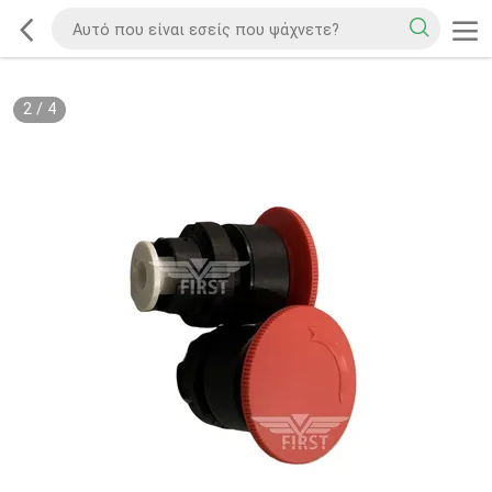
2
/
4