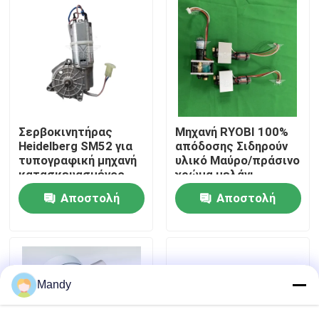
Επισκεψή εργοστασίου
Έλεγχος Ποιότητας
Επικοινωνήστε μαζί μας
Σερβοκινητήρας
Μηχανή RYOBI 100%
Heidelberg SM52 για
απόδοσης Σιδηρούν
τυπογραφική μηχανή
υλικό Μαύρο/πράσινο
κατασκευασμένος
χρώμα μελάνι
Ειδήσεις
στη Γερμανία
κινητήρας κλειδιού
Αποστολή
Αποστολή
για μηχανές RYOBI
Υποθέσεις
ερώτησης
ερώτησης
Ιστολόγιο
Mandy
Μέρη εκτύπωσης όφσετ