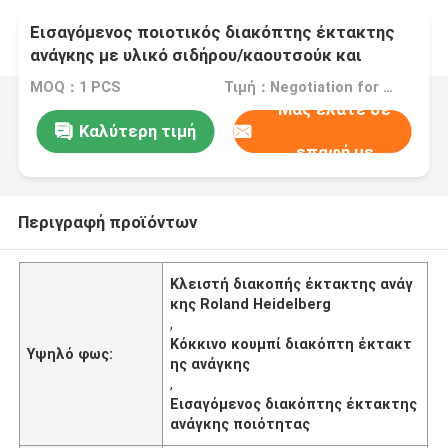
Εισαγόμενος ποιοτικός διακόπτης έκτακτης
ανάγκης με υλικό σιδήρου/καουτσούκ και
καθαρό βάρος 20 g/pc για μηχανές Heidelberg
MOQ：1 PCS
Τιμή：Negotiation for good quantity
Μας ελάτε σε
Καλύτερη τιμή
επαφή με
Περιγραφή προϊόντων
Κλειστή διακοπής έκτακτης ανάγ
κης Roland Heidelberg
,
Κόκκινο κουμπί διακόπτη έκτακτ
Υψηλό φως:
ης ανάγκης
,
Εισαγόμενος διακόπτης έκτακτης
ανάγκης ποιότητας