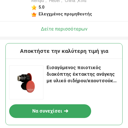
Renqiu， Hebei， China. ,Κίνα
5.0
Ελεγχμένος προμηθευτής
Δείτε περισσότερων
Αποκτήστε την καλύτερη τιμή για
Εισαγόμενος ποιοτικός
διακόπτης έκτακτης ανάγκης
με υλικό σιδήρου/καουτσούκ
και καθαρό βάρος 20 g/pc για
μηχανές Heidelberg
Να συνεχίσει