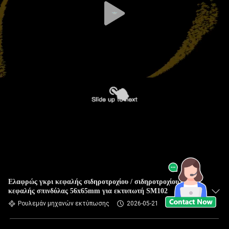
Ελαφρώς γκρι κεφαλής σιδηροτροχίου / σιδηροτροχίου
κεφαλής σπινδύλας 56x65mm για εκτυπωτή SM102
Ρουλεμάν μηχανών εκτύπωσης
2026-05-21