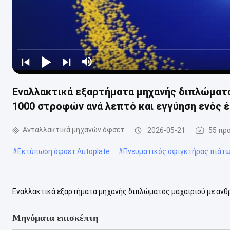
Εναλλακτικά εξαρτήματα μηχανής διπλώματο
1000 στροφών ανά λεπτό και εγγύηση ενός έ
Ανταλλακτικά μηχανών όφσετ
2026-05-21
55 πρ
#
Εκτύπωση όφσετ Autoplate
#
Πνευματικός σφιγκτήρας πιάτω
Εναλλακτικά εξαρτήματα μηχανής διπλώματος μαχαιριού με ανθρ
εγγύηση ενός έτους, αυτό το μαχαίρι ανταλλακτικών αναδιπλών μη
Μηνύματα επισκέπτη