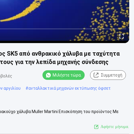
ς SK5 από ανθρακικό χάλυβα με ταχύτητα
τους για την λεπίδα μηχανής σύνδεσης
Μιλήστε τώρα.
Συμμετοχή
οβολές
ν αργιλίου
#
ανταλλακτικά μηχανών εκτύπωσης όφσετ
ακούχο χάλυβα Muller Martini Επισκόπηση του προϊόντος Με
χανών διαθέτει ισχύ .....
Δείτε περισσότερα
Αφήστε μήνυμα.