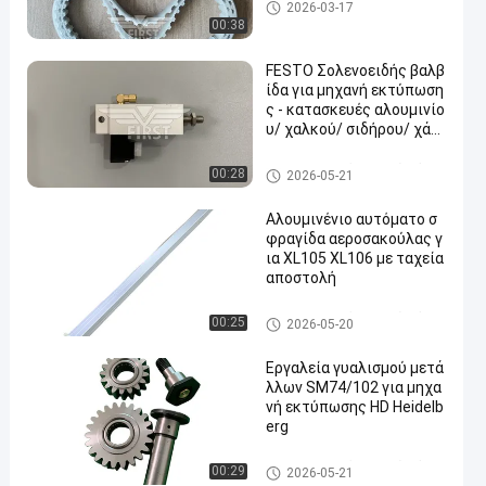
Ανταλλακτικά μηχανών όφσ
2026-03-17
ετ
00:38
FESTO Σολενοειδής βαλβ
ίδα για μηχανή εκτύπωση
ς - κατασκευές αλουμινίο
υ/ χαλκού/ σιδήρου/ χάλ
υβα καθαρού βάρους 375
g και συμβατότητας Heid
Ανταλλακτικά μηχανών όφσ
00:28
2026-05-21
elberg
ετ
Αλουμινένιο αυτόματο σ
φραγίδα αεροσακούλας γ
ια XL105 XL106 με ταχεία
αποστολή
Ανταλλακτικά μηχανών όφσ
00:25
2026-05-20
ετ
Εργαλεία γυαλισμού μετά
λλων SM74/102 για μηχα
νή εκτύπωσης HD Heidelb
erg
Ανταλλακτικά μηχανών όφσ
00:29
2026-05-21
ετ