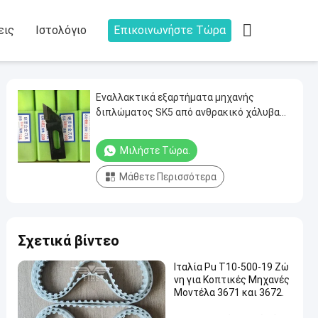

εις
Ιστολόγιο
Επικοινωνήστε Τώρα
Εναλλακτικά εξαρτήματα μηχανής
διπλώματος SK5 από ανθρακικό χάλυβα
με ταχύτητα 1000 στροφών ανά λεπτό και
εγγύηση ενός έτους για την λεπίδα
Μιλήστε Τώρα.
μηχανής σύνδεσης
Μάθετε Περισσότερα
Σχετικά βίντεο
Ιταλία Pu T10-500-19 Ζώ
νη για Κοπτικές Μηχανές
Μοντέλα 3671 και 3672.