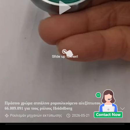
Πράσινο χρώμα ατσάλινο ρυμουλκούμενο αλεξίπτωτου SKF
66.009.091 για τους ρόλους Heidelberg
Ρουλεμάν μηχανών εκτύπωσης
2026-05-21