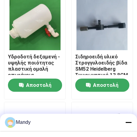
Επισκεψή εργοστασίου
Έλεγχος Ποιότητας
Επικοινωνήστε μαζί μας
Υδροδοτή δεξαμενή -
Σιδηροειδή υλικό
υψηλής ποιότητας
Στρογγυλοειδής βίδα
πλαστική ομαλή
SM52 Heidelberg
επιφάνεια
Συμφωνητικό 13,8CM
Ειδήσεις
Μέρη εκτύπωσης
Αποστολή
Αποστολή
Offset
Υποθέσεις
ερώτησης
ερώτησης
Ιστολόγιο
Mandy
Μέρη εκτύπωσης όφσετ