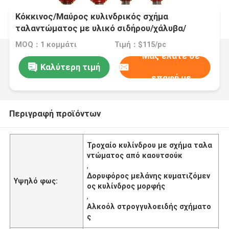
Κόκκινος/Μαύρος κυλινδρικός σχήμα
ταλαντώματος με υλικό σιδήρου/χάλυβα/
καουτσούκ για ταχεία παράδοση SM74
MOQ：1 κομμάτι
Τιμή：$115/pc
Μας ελάτε σε
Καλύτερη τιμή
επαφή με
Περιγραφή προϊόντων
Τροχαίο κυλίνδρου με σχήμα ταλα
ντώματος από καουτσούκ
,
Δορυφόρος μελάνης κυματιζόμεν
Υψηλό φως:
ος κυλίνδρος μορφής
,
Αλκοόλ στρογγυλοειδής σχήματο
ς