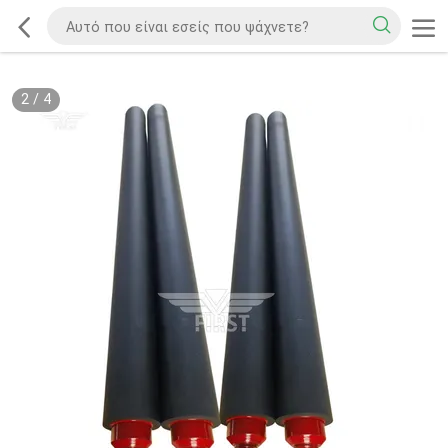
2
/
4