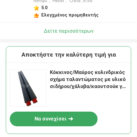
Renqiu， Hebei， China. ,Κίνα
5.0
Ελεγχμένος προμηθευτής
Δείτε περισσότερων
Αποκτήστε την καλύτερη τιμή για
Κόκκινος/Μαύρος κυλινδρικός
σχήμα ταλαντώματος με υλικό
σιδήρου/χάλυβα/καουτσούκ για
ταχεία παράδοση SM74
Να συνεχίσει