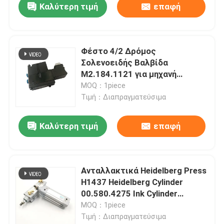
Καλύτερη τιμή
επαφή
Φέστο 4/2 Δρόμος
Σολενοειδής Βαλβίδα
M2.184.1121 για μηχανή
εκτύπωσης 6 mm Heidelberg
MOQ：1piece
Offset
Τιμή：Διαπραγματεύσιμα
Καλύτερη τιμή
επαφή
Ανταλλακτικά Heidelberg Press
H1437 Heidelberg Cylinder
00.580.4275 Ink Cylinder
SM/CD102 SM74/52 Offset
MOQ：1piece
Printing
Τιμή：Διαπραγματεύσιμα