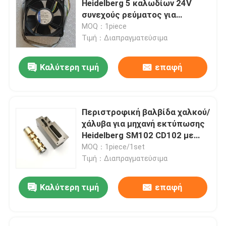
Heidelberg 5 καλωδίων 24V
συνεχούς ρεύματος για
Ρουλεμάν μηχανών εκτύπωσης
εκτυπωτικές μηχανές CD102
MOQ：1piece
SM74 CD74
Τιμή：Διαπραγματεύσιμα
Μέρη Τύπου όφσετ
Καλύτερη τιμή
επαφή
Πίνακας τυπωμένων κυκλωμάτων
Περιστροφική βαλβίδα χαλκού/
Εφεδρείες εκτύπωσης όφσετ
χάλυβα για μηχανή εκτύπωσης
Heidelberg SM102 CD102 με
μεγάλη διάρκεια ζωής και
MOQ：1piece/1set
Δίπλωμα των ανταλλακτικών μηχανών
γρήγορη αποστολή
Τιμή：Διαπραγματεύσιμα
Φραγμός τελών αγωγών μελανιού
Καλύτερη τιμή
επαφή
Ανταλλακτικά Εκτυπωτών Roland