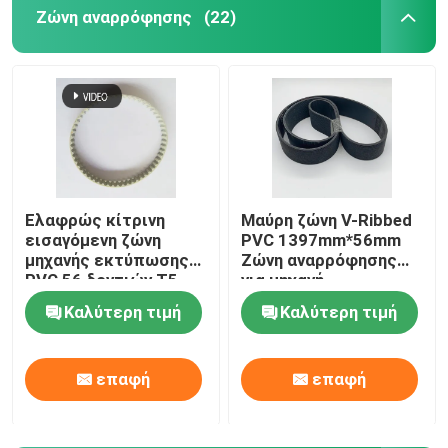
Ζώνη αναρρόφησης
(22)
Ελαφρώς κίτρινη
Μαύρη ζώνη V-Ribbed
εισαγόμενη ζώνη
PVC 1397mm*56mm
μηχανής εκτύπωσης
Ζώνη αναρρόφησης
PVC 56 δοντιών T5-
για μηχανή
280-8MM
εκτύπωσης GTO52
Καλύτερη τιμή
Καλύτερη τιμή
επαφή
επαφή