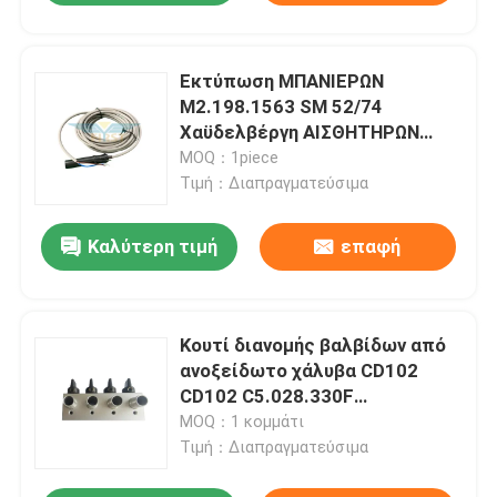
Εκτύπωση ΜΠΑΝΙΕΡΩΝ
M2.198.1563 SM 52/74
Χαϋδελβέργη ΑΙΣΘΗΤΗΡΩΝ
ΣΤΑΘΜΩΝ ΎΔΑΤΟΣ
MOQ：1piece
Τιμή：Διαπραγματεύσιμα
Καλύτερη τιμή
επαφή
Κουτί διανομής βαλβίδων από
ανοξείδωτο χάλυβα CD102
CD102 C5.028.330F
Διανεμητής αέρα
MOQ：1 κομμάτι
Τιμή：Διαπραγματεύσιμα