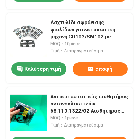
Δαχτυλίδι σφράγισης
φιαλίδων για εκτυπωτική
μηχανή CD102/SM102 με
σκουπίδια/πλαστικό υλικό και
MOQ：10piece
ταχεία αποστολή
Τιμή：Διαπραγματεύσιμα
Καλύτερη τιμή
επαφή
Αντικαταστατικός αισθητήρας
αντανακλαστικών
68.110.1322/02 Αισθητήρας
εμπρόσθιας τοποθέτησης για
MOQ：1piece
εκτυπωτή SM102 MO
Τιμή：Διαπραγματεύσιμα