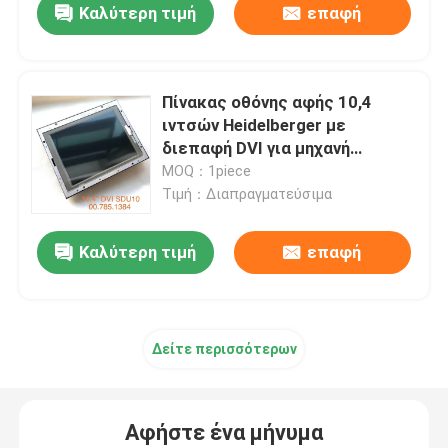
Καλύτερη τιμή
επαφή
Πίνακας οθόνης αφής 10,4
ιντσών Heidelberger με
διεπαφή DVI για μηχανή
εκτύπωσης PM52
MOQ：1piece
Τιμή：Διαπραγματεύσιμα
Καλύτερη τιμή
επαφή
Δείτε περισσότερων
Αφήστε ένα μήνυμα