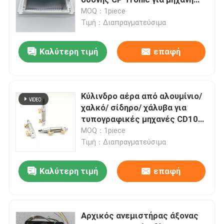
εκτύπωσης Offset Heidelberg
MOQ：1piece
Τιμή：Διαπραγματεύσιμα
Μέρη μηχανών εκτύπωσης της Χαϋδελβέργης
Καλύτερη τιμή
επαφή
Εναλλακτικά μέρη Muller Martini
Τυπώνοντας ανταλλακτικά Τύπου
Κύλινδρο αέρα από αλουμίνιο/
χαλκό/ σίδηρο/ χάλυβα για
τυπογραφικές μηχανές CD102
Ζώνη αναρρόφησης
SM102 - 100% δοκιμασμένος
MOQ：1piece
πνευματικός κύλινδρος
Τιμή：Διαπραγματεύσιμα
Μηχανές της Χαϋδελβέργης
Καλύτερη τιμή
επαφή
Wash Up Blades
Αρχικός ανεμιστήρας άξονας
Ανταλλακτικά μηχανών όφσετ