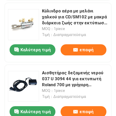
Κύλινδρο αέρα με μελάνι
χαλκού για CD/SM102 με μακρά
διάρκεια ζωής στην εκτύπωση
Offset
MOQ：1piece
Τιμή：Διαπραγματεύσιμα
Καλύτερη τιμή
επαφή
Αισθητήρας δεξαμενής νερού
037 U 3094 44 για εκτυπωτή
υποβολή
Roland 700 με γρήγορη
αποστολή
MOQ：1piece
Τιμή：Διαπραγματεύσιμα
Καλύτερη τιμή
επαφή