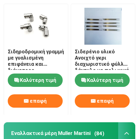
Σιδηροδρομική γραμμή
Σιδερένιο υλικό
με γυαλισμένη
Ανοιχτό γκρι
επιφάνεια και
διαχωριστικό φύλλων
διάμετρος
δάχτυλο με πολωνική
εσωτερικής τρύπας
επεξεργασία
Καλύτερη τιμή
Καλύτερη τιμή
16 mm για
επιφάνειας για
εκτυπωτική μηχανή
μηχάνημα εκτύπωσης
SM102
όφσετ Heidelberg
επαφή
επαφή
GTO52
Εναλλακτικά μέρη Muller Martini
(84)