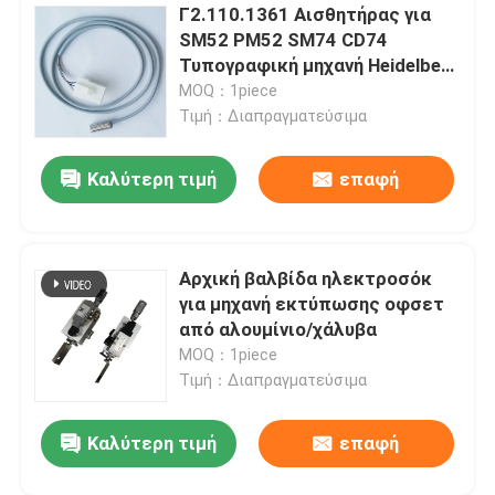
Γ2.110.1361 Αισθητήρας για
SM52 PM52 SM74 CD74
Τυπογραφική μηχανή Heidelberg
Ηλεκτρικά εξαρτήματα με
MOQ：1piece
ταχεία αποστολή
Τιμή：Διαπραγματεύσιμα
Καλύτερη τιμή
επαφή
Αρχική βαλβίδα ηλεκτροσόκ
για μηχανή εκτύπωσης οφσετ
από αλουμίνιο/χάλυβα
MOQ：1piece
Τιμή：Διαπραγματεύσιμα
Αφήστε ένα μήνυμα
Καλύτερη τιμή
επαφή
We bellen je snel terug!