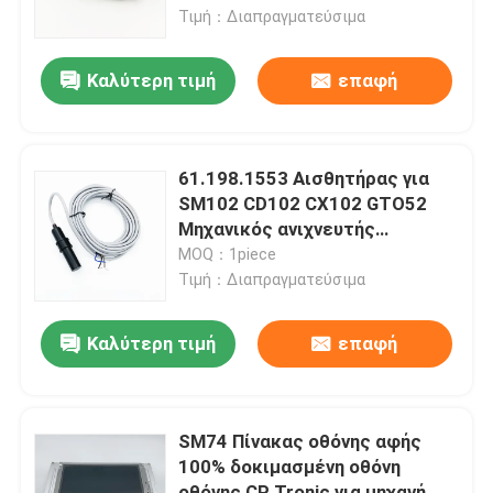
εκτύπωσης οφσετ
Τιμή：Διαπραγματεύσιμα
Επισκεψή εργοστασίου
Καλύτερη τιμή
επαφή
Έλεγχος Ποιότητας
61.198.1553 Αισθητήρας για
Επικοινωνήστε μαζί μας
SM102 CD102 CX102 GTO52
Μηχανικός ανιχνευτής
61.198.1553 SM102
MOQ：1piece
Ειδήσεις
Αισθητήρας OEM Fit
Τιμή：Διαπραγματεύσιμα
Υποθέσεις
Καλύτερη τιμή
επαφή
Ιστολόγιο
SM74 Πίνακας οθόνης αφής
100% δοκιμασμένη οθόνη
Μέρη εκτύπωσης όφσετ
οθόνης CP Tronic για μηχανή