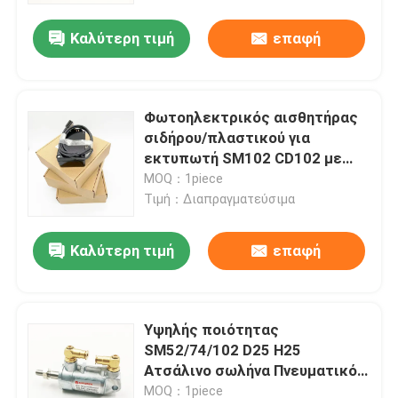
Καλύτερη τιμή
επαφή
Φωτοηλεκτρικός αισθητήρας
σιδήρου/πλαστικού για
εκτυπωτή SM102 CD102 με
100% δοκιμασμένη ποιότητα
MOQ：1piece
Τιμή：Διαπραγματεύσιμα
Καλύτερη τιμή
επαφή
Σπίτι
Υψηλής ποιότητας
Προϊόντα
SM52/74/102 D25 H25
Ατσάλινο σωλήνα Πνευματικό
κύλινδρο για μηχανές
Σχετικά με εμάς
MOQ：1piece