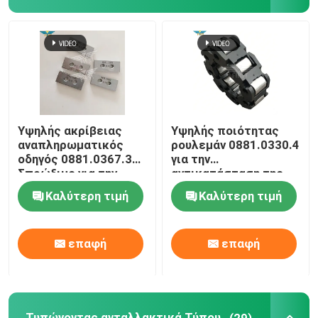
Υψηλής ακρίβειας
Υψηλής ποιότητας
αναπληρωματικός
ρουλεμάν 0881.0330.4
οδηγός 0881.0367.3
για την
Σπρώξιμο για την
αντικατάσταση της
κεφαλή καρφώματος
κεφαλής ράψιμου
Καλύτερη τιμή
Καλύτερη τιμή
Muller Martini 75
Muller Martini
επαφή
επαφή
Τυπώνοντας ανταλλακτικά Τύπου
(29)