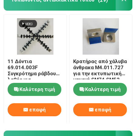
11 Δόντια
Κρατήρας από χάλυβα
69.014.003F
άνθρακα M4.011.727
Συγκρότημα ράβδου
για την εκτυπωτική
λαβής για
μηχανή SM74 SM52
τυπογραφείο
Καλύτερη τιμή
Καλύτερη τιμή
Heidelberg GTO52
επαφή
επαφή