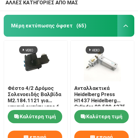
ΑΛΛΕΣ ΚΑΤΗΓΟΡΙΕΣ ΑΠΟ ΜΑΣ
Μέρη εκτύπωσης όφσετ
(65)
Φέστο 4/2 Δρόμος
Ανταλλακτικά
Σολενοειδής Βαλβίδα
Heidelberg Press
M2.184.1121 για
H1437 Heidelberg
μηχανή εκτύπωσης 6
Cylinder 00.580.4275
mm Heidelberg Offset
Ink Cylinder SM/CD102
Καλύτερη τιμή
Καλύτερη τιμή
SM74/52 Offset
Printing
επαφή
επαφή