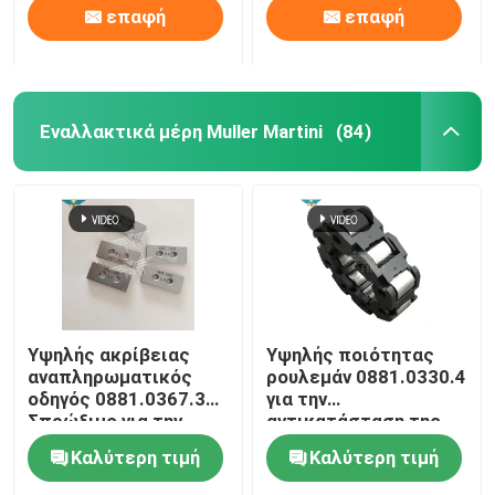
επαφή
επαφή
GTO52
Εναλλακτικά μέρη Muller Martini
(84)
Υψηλής ακρίβειας
Υψηλής ποιότητας
αναπληρωματικός
ρουλεμάν 0881.0330.4
οδηγός 0881.0367.3
για την
Σπρώξιμο για την
αντικατάσταση της
κεφαλή καρφώματος
κεφαλής ράψιμου
Καλύτερη τιμή
Καλύτερη τιμή
Muller Martini 75
Muller Martini