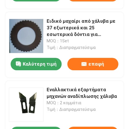
Ειδικό μαχαίρι από χάλυβα με
37 εξωτερικά και 25
εσωτερικά δόντια για
ανταλλακτικά μηχανών
MOQ：1Set
εκτύπωσης MO
Τιμή：Διαπραγματεύσιμα
Καλύτερη τιμή
επαφή
Εναλλακτικά εξαρτήματα
μηχανών αναδίπλωσης χάλυβα
MOQ：2 κομμάτια
Τιμή：Διαπραγματεύσιμα