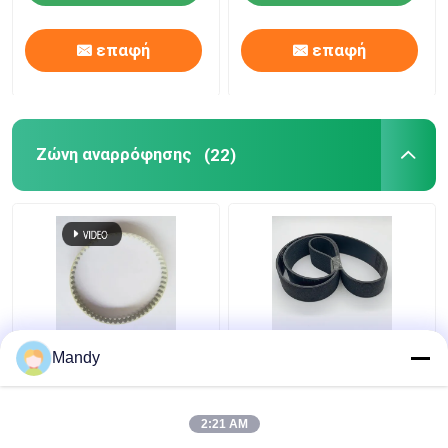
επαφή
επαφή
Ζώνη αναρρόφησης
(22)
Ελαφρώς κίτρινη
Μαύρη ζώνη V-Ribbed
Mandy
εισαγόμενη ζώνη
PVC 1397mm*56mm
μηχανής εκτύπωσης
Ζώνη αναρρόφησης
PVC 56 δοντιών T5-
για μηχανή
2:21 AM
280-8MM
εκτύπωσης GTO52