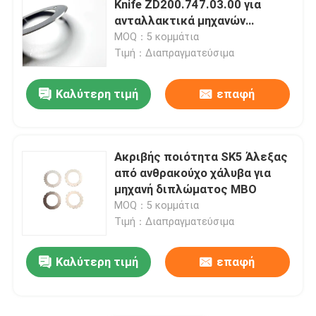
Knife ZD200.747.03.00 για
ανταλλακτικά μηχανών
Ρουλεμάν μηχανών εκτύπωσης
εκτύπωσης Heidelberg
MOQ：5 κομμάτια
Τιμή：Διαπραγματεύσιμα
Μέρη Τύπου όφσετ
Καλύτερη τιμή
επαφή
Πίνακας τυπωμένων κυκλωμάτων
Ακριβής ποιότητα SK5 Άλεξας
Εφεδρείες εκτύπωσης όφσετ
από ανθρακούχο χάλυβα για
μηχανή διπλώματος MBO
MOQ：5 κομμάτια
Δίπλωμα των ανταλλακτικών μηχανών
Τιμή：Διαπραγματεύσιμα
Φραγμός τελών αγωγών μελανιού
Καλύτερη τιμή
επαφή
Ανταλλακτικά Εκτυπωτών Roland