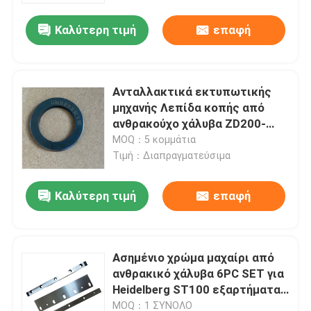
Καλύτερη τιμή
επαφή
Ανταλλακτικά εκτυπωτικής
μηχανής Λεπίδα κοπής από
ανθρακούχο χάλυβα ZD200-
742-10-00 Starr 36 Αξεσουάρ
MOQ：5 κομμάτια
Μηχανής αναδίπλωσης
Τιμή：Διαπραγματεύσιμα
Καλύτερη τιμή
επαφή
Σπίτι
Ασημένιο χρώμα μαχαίρι από
Προϊόντα
ανθρακικό χάλυβα 6PC SET για
Heidelberg ST100 εξαρτήματα
εξαρτημάτων πτυσσόμενων
Σχετικά με εμάς
MOQ：1 ΣΥΝΟΛΟ