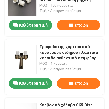
Offset εκτύπωση
MOQ：100 κομμάτια
καταναλωτικά
Τιμή：Διαπραγματεύσιμα
Μέρη μηχανών εκτύπωσης της Χαϋδελβέργης
Καλύτερη τιμή
επαφή
Εναλλακτικά μέρη Muller Martini
Τυπώνοντας ανταλλακτικά Τύπου
Τροφοδότης χαρτιού από
καουτσούκ σιδήρου πλαστικό
κορόιδο ανθεκτικό στη φθορά
Ζώνη αναρρόφησης
Εξαρτήματα μηχανών
MOQ：1 κομμάτι
αναδίπλωσης
Τιμή：Διαπραγματεύσιμα
Μηχανές της Χαϋδελβέργης
προσαρμοζόμενου μεγέθους
Καλύτερη τιμή
επαφή
Wash Up Blades
Καρβονικό χάλυβα SK5 Disc
Ανταλλακτικά μηχανών όφσετ