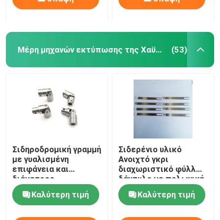
Μέρη μηχανών εκτύπωσης της Χαϋδελβέργης
(53)
Σιδηροδρομική γραμμή
Σιδερένιο υλικό
με γυαλισμένη
Ανοιχτό γκρι
επιφάνεια και
διαχωριστικό φύλλων
διάμετρος
δάχτυλο με πολωνική
εσωτερικής τρύπας
επεξεργασία
Καλύτερη τιμή
Καλύτερη τιμή
16 mm για
επιφάνειας για
εκτυπωτική μηχανή
μηχάνημα εκτύπωσης
SM102
όφσετ Heidelberg