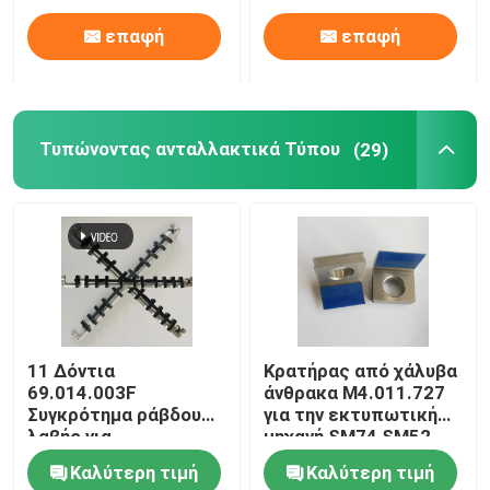
επαφή
επαφή
Τυπώνοντας ανταλλακτικά Τύπου
(29)
11 Δόντια
Κρατήρας από χάλυβα
69.014.003F
άνθρακα M4.011.727
Συγκρότημα ράβδου
για την εκτυπωτική
λαβής για
μηχανή SM74 SM52
τυπογραφείο
Καλύτερη τιμή
Καλύτερη τιμή
Heidelberg GTO52