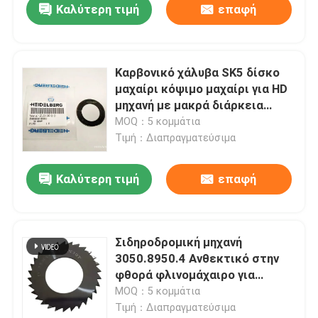
Καλύτερη τιμή
επαφή
Καρβονικό χάλυβα SK5 δίσκο
μαχαίρι κόψιμο μαχαίρι για HD
μηχανή με μακρά διάρκεια
ζωής
MOQ：5 κομμάτια
Τιμή：Διαπραγματεύσιμα
Καλύτερη τιμή
επαφή
Σιδηροδρομική μηχανή
3050.8950.4 Ανθεκτικό στην
φθορά φλινομάχαιρο για
συνδετικές συσκευές Muller
MOQ：5 κομμάτια
Martini
Τιμή：Διαπραγματεύσιμα