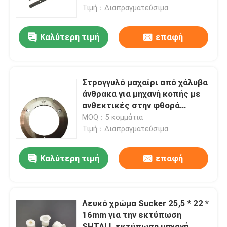
μηχανών
Τιμή：Διαπραγματεύσιμα
Επισκεψή εργοστασίου
Καλύτερη τιμή
επαφή
Έλεγχος Ποιότητας
Στρογγυλό μαχαίρι από χάλυβα
Επικοινωνήστε μαζί μας
άνθρακα για μηχανή κοπής με
ανθεκτικές στην φθορά
ιδιότητες
MOQ：5 κομμάτια
Ειδήσεις
Τιμή：Διαπραγματεύσιμα
Υποθέσεις
Καλύτερη τιμή
επαφή
Ιστολόγιο
Λευκό χρώμα Sucker 25,5 * 22 *
16mm για την εκτύπωση
Μέρη εκτύπωσης όφσετ
SHTALL εκτύπωση μηχανή