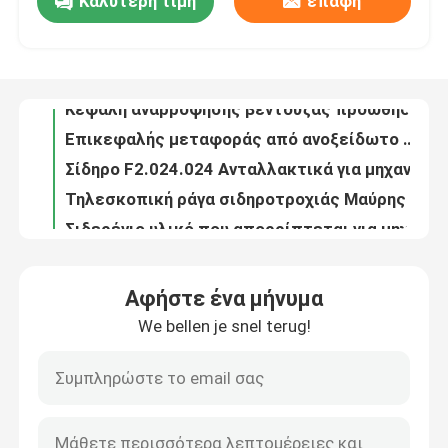
Καλύτερη τιμή
επαφή
Σιδηρούν υλικό HD φύλλο διαχωριστικό δάχτυλο για SM52 L4.028.164S L4.028.165S Τμήματα εκτυπωτικών μηχανών Heidelberg
Κεφαλή αναρρόφησης βεντούζας προώθησης υλικού σιδήρου για εξαρτήματα μηχανής εκτύπωσης SM52 Heidelberg Μέγεθος 59x55mm
Επισκεψή εργοστασίου
Επικεφαλής μεταφοράς από ανοξείδωτο χάλυβα 760x620mm για μηχανή εκτύπωσης οφσέτ XL75 CD74
Σίδηρο F2.024.024 Ανταλλακτικά για μηχανή εκτύπωσης Heidelberg Offset Αντικατάσταση υψηλής ποιότητας
Έλεγχος Ποιότητας
Τηλεσκοπική ράγα σιδηροτροχιάς Μαύρης Ασπίδας Υλικού Σιδήρου με Επεξεργασία Επιφάνειας Πολωνίας για εξαρτήματα μηχανημάτων εκτύπωσης Heidelberg
Σιδερένιο υλικό που απορρίπτεται για μηχανή κοπής με θραύση με χάλυβα άνθρακα και γυαλισμένη επιφάνεια
Επικοινωνήστε μαζί μας
Ασημένιο HD Ατσάλι 298*20mm για SM102 CD102 XL105 XL106 Heidelberg Τυπογραφικά εξαρτήματα
Iron Material Lock Leaf 42.006.034 G2.006.038 Leaf Spring for SM52 PM52 GTO52 MO Machine
Χαιδέλμπεργκ SM/CD74 Καμ Ακολουθώντας C6.011.121 F-229817 Μηχανή εκτύπωσης Υποκείμενο συνολικού ύψους 36,5 mm
Ειδήσεις
Ελαφρώς γκρίζο ρυμουλκούμενο κάμερας 28x10x39.5mm για εκτυπωτική μηχανή SM74 PM74
Αφήστε ένα μήνυμα
Ανοιχτό γκρι ανοιχτό ρουλεμάν κυλίνδρου 239x35x16mm για SM102 Heidelberg Cam Follower
Υποθέσεις
We bellen je snel terug!
Ελαφρώς γκρίζο υλικό από χάλυβα Συμπλέκτη 87*50mm για ανταλλακτικά εκτύπωσης οφσέτ SM102
Γνήσιο ρουλεμάν εκκεντροφόρου Offset Black Cam Follower για μηχανή εκτύπωσης CD102/XL105
Ιστολόγιο
Χειδελβέργη 40*12mm Κόκκινο χρώμα σφαίρα ρουλεμπόρ Καμ Ακολουθώντας για μηχανή εκτύπωσης Offset ανταλλακτικά
Ιαπωνία Κόκκινο χρώμα Στρογγυλοποιημένο σφαιρικό ελαστικό 40 * 12mm Ακολουθητής καμάρας για μηχανή εκτύπωσης Offset
Μέρη εκτύπωσης όφσετ