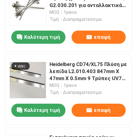
G2.030.201 για ανταλλακτικά
εκτυπωτικών μηχανών
MOQ：1piece
Heidelberg
Τιμή：Διαπραγματεύσιμα
Καλύτερη τιμή
επαφή
Heidelberg CD74/XL75 Πλύση με
λεπίδα L2.010.403 847mm X
47mm X 0.5mm 9 Τρύπες UV74
Τυπογραφικά ανταλλακτικά
MOQ：1piece
Τιμή：Διαπραγματεύσιμα
Καλύτερη τιμή
επαφή