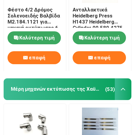
Φέστο 4/2 Δρόμος
Ανταλλακτικά
Ρουλεμάν μηχανών εκτύπωσης
Σολενοειδής Βαλβίδα
Heidelberg Press
M2.184.1121 για
H1437 Heidelberg
μηχανή εκτύπωσης 6
Cylinder 00.580.4275
Μέρη Τύπου όφσετ
mm Heidelberg Offset
Ink Cylinder SM/CD102
Καλύτερη τιμή
Καλύτερη τιμή
SM74/52 Offset
Printing
Πίνακας τυπωμένων κυκλωμάτων
επαφή
επαφή
Εφεδρείες εκτύπωσης όφσετ
Μέρη μηχανών εκτύπωσης της Χαϋδελβέργης
(53)
Δίπλωμα των ανταλλακτικών μηχανών
Φραγμός τελών αγωγών μελανιού
Ανταλλακτικά Εκτυπωτών Roland