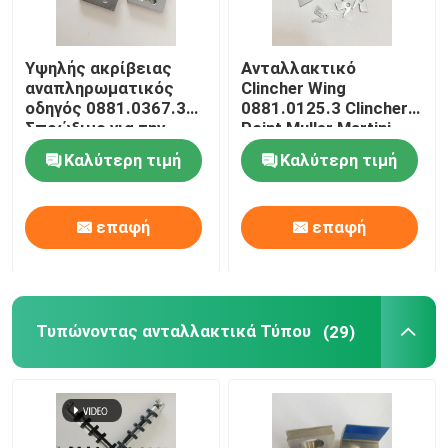
Υψηλής ακρίβειας
Ανταλλακτικό
αναπληρωματικός
Clincher Wing
οδηγός 0881.0367.3
0881.0125.3 Clincher
Σπρώξιμο για την
Point Muller Martini
κεφαλή καρφώματος
Ανταλλακτικά
Καλύτερη τιμή
Καλύτερη τιμή
Muller Martini 75
Κεφαλής Ραφής
επαφή
επαφή
Τυπώνοντας ανταλλακτικά Τύπου
(29)