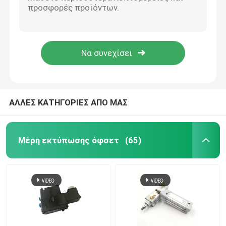
Αρχική τιμή εργοστασίου Heidelberg Cam Follower ρουλεμάν 35X16X39mm Χάλυβα για εκτυπωτή CD74 XL75 SM102
Γ2.007.504 Ελαφρώς γκρι βίδα 85x51mm για XL105 CX102 CD102 SM102 CD74 Τυπογραφικά ανταλλακτικά
Μέρη μηχανών εκτύπωσης της Χαϋδελβέργης
Κεντρικός άξονας G2.007.506 Βίδα για ανταλλακτικά εκτύπωσης XL105 CX102 CD102 SM102 CD74 με γνήσια εργοστασιακή τιμή και γρήγορη παράδοση
16x6x20,8mm Ανοιχτό γκρι έκκεντρο ρουλεμάν Kurvenrolle KR για μηχανή εκτύπωσης CD102 CX102 XL105
Εναλλακτικά μέρη Muller Martini
Υλικό χάλυβα 16x6x20.8mm Γεμιστήρας βελόνας για μηχανές εκτύπωσης CD102 CX102 XL105
Τυπώνοντας ανταλλακτικά Τύπου
ΑΛΛΕΣ ΚΑΤΗΓΟΡΙΕΣ ΑΠΟ ΜΑΣ
Ζώνη αναρρόφησης
Μέρη εκτύπωσης όφσετ
(65)
Μηχανές της Χαϋδελβέργης
Wash Up Blades
Ανταλλακτικά μηχανών όφσετ