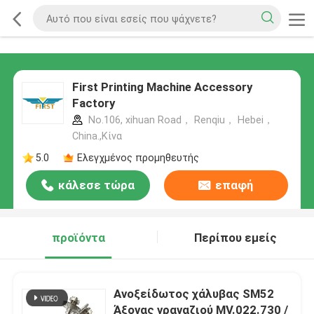
First Printing Machine Accessory
Factory
No.106, xihuan Road， Renqiu， Hebei，
China.,Κίνα
5.0
Ελεγχμένος προμηθευτής
κάλεσε τώρα
επαφή
προϊόντα
Περίπου εμείς
Ανοξείδωτος χάλυβας SM52
Άξονας γραναζιού MV.022.730 /