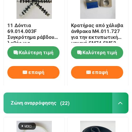
11 Δόντια
Κρατήρας από χάλυβα
69.014.003F
άνθρακα M4.011.727
Συγκρότημα ράβδου
για την εκτυπωτική
λαβής για
μηχανή SM74 SM52
τυπογραφείο
Καλύτερη τιμή
Καλύτερη τιμή
Heidelberg GTO52
επαφή
επαφή
Ζώνη αναρρόφησης
(22)