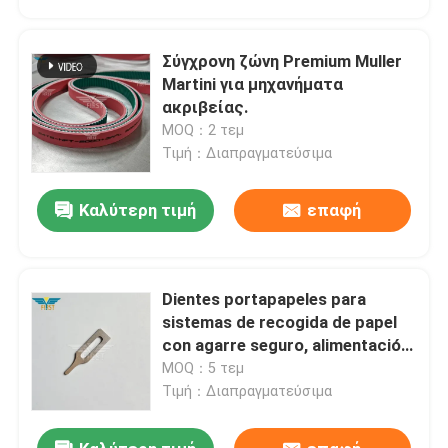
Σύγχρονη ζώνη Premium Muller
Martini για μηχανήματα
ακριβείας.
MOQ：2 τεμ
Τιμή：Διαπραγματεύσιμα
Καλύτερη τιμή
επαφή
Dientes portapapeles para
Σπίτι
sistemas de recogida de papel
con agarre seguro, alimentación
estable y construcción industrial
MOQ：5 τεμ
Προϊόντα
duradera
Τιμή：Διαπραγματεύσιμα
Σχετικά με εμάς