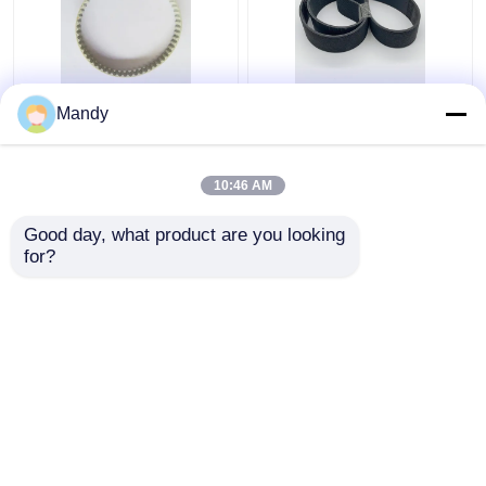
Ελαφρώς κίτρινη
Μαύρη ζώνη V-Ribbed
Mandy
εισαγόμενη ζώνη
PVC 1397mm*56mm
μηχανής εκτύπωσης
Ζώνη αναρρόφησης
PVC 56 δοντιών T5-
για μηχανή
10:46 AM
280-8MM
εκτύπωσης GTO52
Καλύτερη τιμή
Καλύτερη τιμή
Good day, what product are you looking 
for?
επαφή
επαφή
Δείτε περισσότερων
Αρχική Σελίδα
Περίπου εμείς
επαφή
Desktop Site
Sitemap
Πολιτική απορρήτου