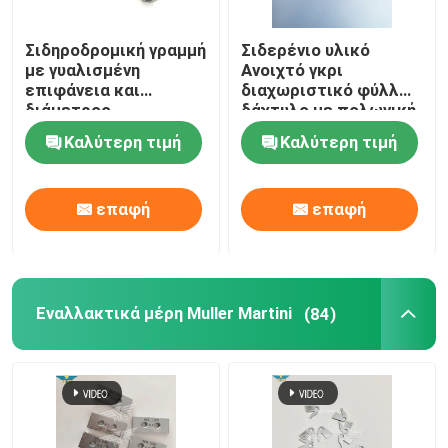
Σιδηροδρομική γραμμή
Σιδερένιο υλικό
με γυαλισμένη
Ανοιχτό γκρι
επιφάνεια και
διαχωριστικό φύλλων
διάμετρος
δάχτυλο με πολωνική
εσωτερικής τρύπας
επεξεργασία
Καλύτερη τιμή
Καλύτερη τιμή
16 mm για
επιφάνειας για
εκτυπωτική μηχανή
μηχάνημα εκτύπωσης
SM102
όφσετ Heidelberg
επαφή
επαφή
GTO52
Εναλλακτικά μέρη Muller Martini
(84)