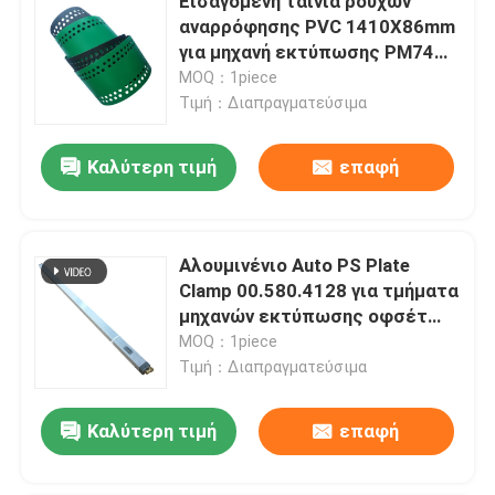
Εισαγόμενη ταινία ρούχων
αναρρόφησης PVC 1410X86mm
για μηχανή εκτύπωσης PM74
SM74
MOQ：1piece
Τιμή：Διαπραγματεύσιμα
Καλύτερη τιμή
επαφή
Αλουμινένιο Auto PS Plate
Clamp 00.580.4128 για τμήματα
μηχανών εκτύπωσης οφσέτ
SM74 PM74
MOQ：1piece
Τιμή：Διαπραγματεύσιμα
Καλύτερη τιμή
επαφή